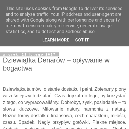
This site uses cookies from Google to deliver its services
Odcienie Tarota
and to analyze traffic. Your IP address and user-agent are
shared with Google along with performance and security
metrics to ensure quality of service, generate usage
Tarot. Duchowość. Astrologia. Medytacja.
statistics, and to detect and address abuse.
LEARN MORE
GOT IT
▼
wtorek, 21 lutego 2017
Dziewiątka Denarów – opływanie w
bogactwa
Dziewiątka ta mówi o stanie dostatku i pełni. Zbieramy plony
wcześniejszych działań. Czas dojrzał do tego, by korzystać
z tego, co wypracowaliśmy. Dobrobyt, zysk, posiadanie – to
słowa kluczowe. Miłowanie natury, harmonia z naturą.
Różne formy dostatku: finansowa, cech charakteru, miłości,
czasu. Spadek. Nagły przypływ gotówki. Piękne miejsce.
Ambicja, motywacja, chęć rozwoju i postępu. Osoba