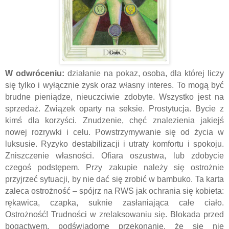
W odwróceniu:
działanie na pokaz, osoba, dla której liczy
się tylko i wyłącznie zysk oraz własny interes. To mogą być
brudne pieniądze, nieuczciwie zdobyte. Wszystko jest na
sprzedaż. Związek oparty na seksie. Prostytucja. Bycie z
kimś dla korzyści. Znudzenie, chęć znalezienia jakiejś
nowej rozrywki i celu. Powstrzymywanie się od życia w
luksusie. Ryzyko destabilizacji i utraty komfortu i spokoju.
Zniszczenie własności. Ofiara oszustwa, lub zdobycie
czegoś podstępem. Przy zakupie należy się ostrożnie
przyjrzeć sytuacji, by nie dać się zrobić w bambuko. Ta karta
zaleca ostrożność – spójrz na RWS jak ochrania się kobieta:
rękawica, czapka, suknie zasłaniająca całe ciało.
Ostrożność! Trudności w zrelaksowaniu się. Blokada przed
bogactwem, podświadome przekonanie, że się nie