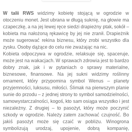
W talii RWS
widzimy kobietę stojącą w ogrodzie w
otoczeniu monet. Jest ubrana w długą suknię, na głowie ma
czapeczkę, a na jej lewej ręce siedzi drapieżny ptak, sokół –
kobieta ma nałożoną rękawicę by jej nie zranił. Drapieżnik
może sugerować rekina biznesu, który zrobi wszystko dla
zysku. Osoby dążące do celu nie zważając na nic.
Kobieta odpoczywa w ogrodzie, relaksuje się, spaceruje,
może jest na wakacjach. W sprawach zdrowia jest to bardzo
dobry znak, jak i w pytaniach o sprawy materialne,
biznesowe, finansowe. Na jej sukni widzimy roślinny
ornament, który przypomina symbol Wenus – planety
przyjemności, luksusu, miłości. Ślimak na pierwszym planie
sunie do przodu – z jednej strony to symbol samodzielności,
samowystarczalności, kogoś, kto sam osiąga wszystko i jest
niezależny. Z drugiej – to pasożyt, który może poczynić
szkody w ogrodzie. Należy zatem zachować czujność. Bo
jakiś pasożyt może się czaić w pobliżu. Winogrona
symbolizują urodzaj, upojenie, dobrą kompanię,