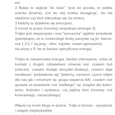
est
3 Buław to wyjście "do ludzi", krok do przodu, to wielka
szansa (brama), coś do niej trzeba dociągnąć.. bo nie
wiadomo czy ktoś zdecyduje się na zmiany
3 kielichy to dzielenie się emocjami,
3 monet to praca (monety) zespołowa (energia 3)
Trójka jest nieparzysta i ona "wzmacnia" ogólnie przesłanie
(pamiętajmy że w numerologii liczby parzyste są jin, bierne,
zaś 1,3,5,7 są jang - silne, męskie, nawet agresywne),
nie piszę o 9, bo to bardzo specyficzna energia
Trójka to niesamowita energia, bardzo intensywna, mówi że
kontakt z drugim człowiekiem zmienia nas: czasem boli
(miecze), czasem dodaje skrzydeł (buławy), czasem daje
możliwość "podzielenia się" (kielichy, zarówno czymś miłym
dla nas jak i smutnym np. grupa wsparcia AA), czasem zaś
sprawia że powstanie coś "wielkiego" np. książka dla dzieci:
autor, ilustrator i wydawca, czy piękny dom (monety, coś
konkretnego, namacalnego)
Więcej na moim blogu w poście: Trójki w tarocie - wyrażanie
i związki międzyludzkie