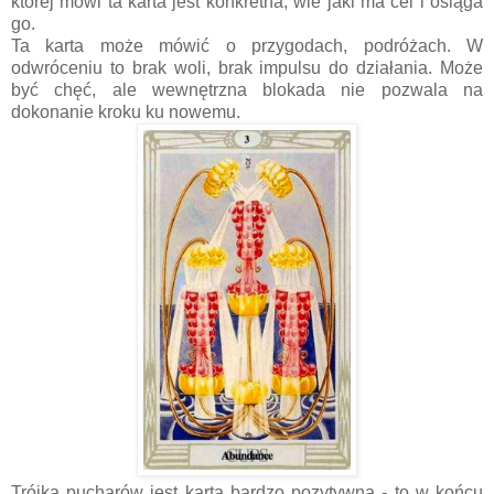
której mówi ta karta jest konkretna, wie jaki ma cel i osiąga
go.
Ta karta może mówić o przygodach, podróżach. W
odwróceniu to brak woli, brak impulsu do działania. Może
być chęć, ale wewnętrzna blokada nie pozwala na
dokonanie kroku ku nowemu.
Trójka pucharów jest kartą bardzo pozytywną - to w końcu