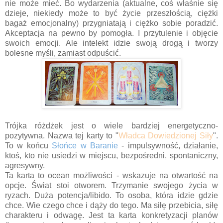
nie może mieć. Bo wydarzenia (aktualne, coś właśnie się
dzieje, niekiedy może to być życie przeszłością, ciężki
bagaż emocjonalny) przygniatają i ciężko sobie poradzić.
Akceptacja na pewno by pomogła. I przytulenie i objęcie
swoich emocji. Ale intelekt idzie swoją drogą i tworzy
bolesne myśli, zamiast odpuścić.
Trójka różdżek jest o wiele bardziej energetyczno-
pozytywna. Nazwa tej karty to "
Władca Dowiedzionej Siły
".
To w końcu
Słońce w Baranie
- impulsywność, działanie,
ktoś, kto nie usiedzi w miejscu, bezpośredni, spontaniczny,
agresywny.
Ta karta to ocean możliwości - wskazuje na otwartość na
opcje. Świat stoi otworem. Trzymanie swojego życia w
ryzach. Duża potencja/libido. To osoba, która idzie gdzie
chce. Wie czego chce i dąży do tego. Ma siłę przebicia, siłę
charakteru i odwagę. Jest ta karta konkretyzacji planów