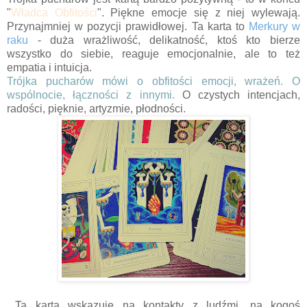
"
Władca Obfitości
". Piękne emocje się z niej wylewają.
Przynajmniej w pozycji prawidłowej. Ta karta to
Merkury w
raku
- duża wrażliwość, delikatność, ktoś kto bierze
wszystko do siebie, reaguje emocjonalnie, ale to też
empatia i intuicja.
Trójka pucharów mówi o obfitości emocji, wrażeń. O
wspólnocie, łączności z innymi.
O czystych intencjach,
radości, pięknie, artyzmie, płodności.
Ta karta wskazuje na kontakty z ludźmi, na kogoś