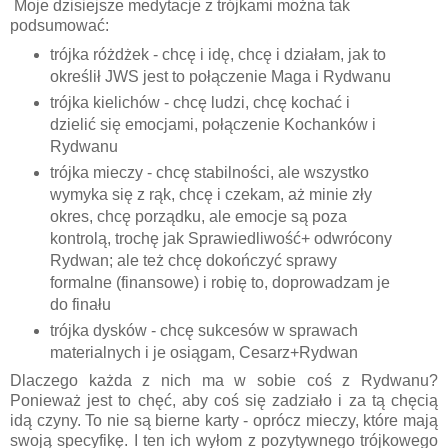
Moje dzisiejsze medytacje z trójkami można tak
podsumować:
trójka różdżek - chcę i idę, chcę i działam, jak to
określił JWS jest to połączenie Maga i Rydwanu
trójka kielichów - chcę ludzi, chcę kochać i
dzielić się emocjami, połączenie Kochanków i
Rydwanu
trójka mieczy - chcę stabilności, ale wszystko
wymyka się z rąk, chcę i czekam, aż minie zły
okres, chcę porządku, ale emocje są poza
kontrolą, trochę jak Sprawiedliwość+ odwrócony
Rydwan; ale też chcę dokończyć sprawy
formalne (finansowe) i robię to, doprowadzam je
do finału
trójka dysków - chcę sukcesów w sprawach
materialnych i je osiągam, Cesarz+Rydwan
Dlaczego każda z nich ma w sobie coś z Rydwanu?
Ponieważ jest to chęć, aby coś się zadziało i za tą chęcią
idą czyny. To nie są bierne karty - oprócz mieczy, które mają
swoją specyfikę. I ten ich wyłom z pozytywnego trójkowego