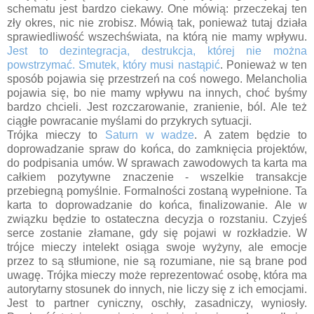
schematu jest bardzo ciekawy. One mówią: przeczekaj ten
zły okres, nic nie zrobisz. Mówią tak, ponieważ tutaj działa
sprawiedliwość wszechświata, na którą nie mamy wpływu.
Jest to dezintegracja, destrukcja, której nie można
powstrzymać. Smutek, który musi nastąpić
. Ponieważ w ten
sposób pojawia się przestrzeń na coś nowego. Melancholia
pojawia się, bo nie mamy wpływu na innych, choć byśmy
bardzo chcieli. Jest rozczarowanie, zranienie, ból. Ale też
ciągłe powracanie myślami do przykrych sytuacji.
Trójka mieczy to
Saturn w wadze
. A zatem będzie to
doprowadzanie spraw do końca, do zamknięcia projektów,
do podpisania umów. W sprawach zawodowych ta karta ma
całkiem pozytywne znaczenie - wszelkie transakcje
przebiegną pomyślnie. Formalności zostaną wypełnione. Ta
karta to doprowadzanie do końca, finalizowanie. Ale w
związku będzie to ostateczna decyzja o rozstaniu. Czyjeś
serce zostanie złamane, gdy się pojawi w rozkładzie. W
trójce mieczy intelekt osiąga swoje wyżyny, ale emocje
przez to są stłumione, nie są rozumiane, nie są brane pod
uwagę. Trójka mieczy może reprezentować osobę, która ma
autorytarny stosunek do innych, nie liczy się z ich emocjami.
Jest to partner cyniczny, oschły, zasadniczy, wyniosły.