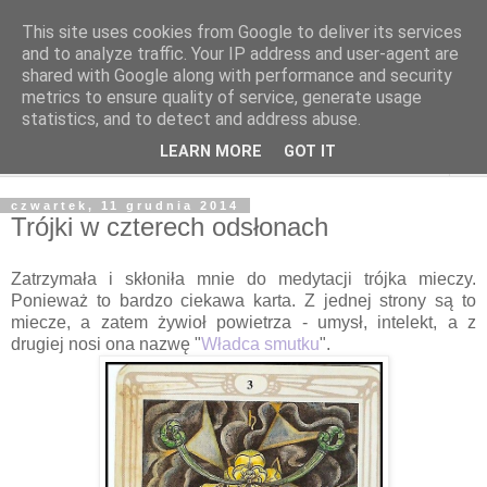
This site uses cookies from Google to deliver its services
Odcienie Tarota
and to analyze traffic. Your IP address and user-agent are
shared with Google along with performance and security
metrics to ensure quality of service, generate usage
Tarot. Duchowość. Astrologia. Medytacja.
statistics, and to detect and address abuse.
LEARN MORE
GOT IT
▼
czwartek, 11 grudnia 2014
Trójki w czterech odsłonach
Zatrzymała i skłoniła mnie do medytacji trójka mieczy.
Ponieważ to bardzo ciekawa karta. Z jednej strony są to
miecze, a zatem żywioł powietrza - umysł, intelekt, a z
drugiej nosi ona nazwę "
Władca smutku
".