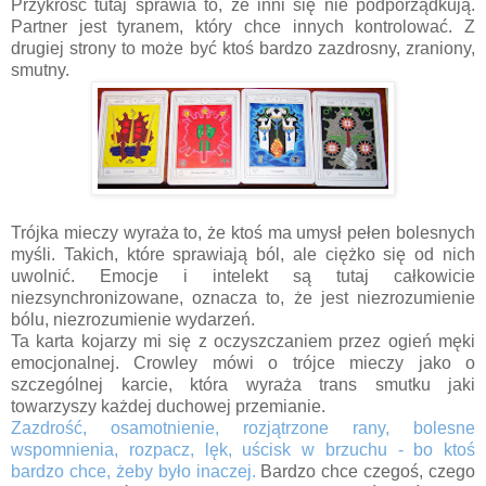
Przykrość tutaj sprawia to, że inni się nie podporządkują.
Partner jest tyranem, który chce innych kontrolować. Z
drugiej strony to może być ktoś bardzo zazdrosny, zraniony,
smutny.
Trójka mieczy wyraża to, że ktoś ma umysł pełen bolesnych
myśli. Takich, które sprawiają ból, ale ciężko się od nich
uwolnić. Emocje i intelekt są tutaj całkowicie
niezsynchronizowane, oznacza to, że jest niezrozumienie
bólu, niezrozumienie wydarzeń.
Ta karta kojarzy mi się z oczyszczaniem przez ogień męki
emocjonalnej. Crowley mówi o trójce mieczy jako o
szczególnej karcie, która wyraża trans smutku jaki
towarzyszy każdej duchowej przemianie.
Zazdrość, osamotnienie, rozjątrzone rany, bolesne
wspomnienia, rozpacz, lęk, uścisk w brzuchu - bo ktoś
bardzo chce, żeby było inaczej.
Bardzo chce czegoś, czego