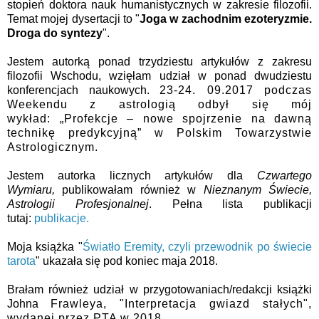
stopień doktora nauk humanistycznych w zakresie filozofii.
Temat mojej dysertacji to "
Joga w zachodnim ezoteryzmie.
Droga do syntezy
".
Jestem autorką ponad trzydziestu artykułów z zakresu
filozofii Wschodu, wzięłam udział w ponad dwudziestu
konferencjach naukowych.
23-24. 09.2017 podczas
Weekendu z astrologią odbył się mój
wykład:
„Profekcje – nowe spojrzenie na dawną
technikę predykcyjną” w Polskim Towarzystwie
Astrologicznym.
Jestem autorka licznych artykułów dla
Czwartego
Wymiaru,
publikowałam również w
Nieznanym Świecie,
Astrologii Profesjonalnej
. Pełna lista publikacji
tutaj:
publikacje.
Moja książka "
Światło Eremity, czyli przewodnik po świecie
tarota
" ukazała się pod koniec maja 2018.
Brałam również udział w przygotowaniach/redakcji książki
Johna
Frawleya, "Interpretacja gwiazd stałych",
wydanej przez PTA w 2018.