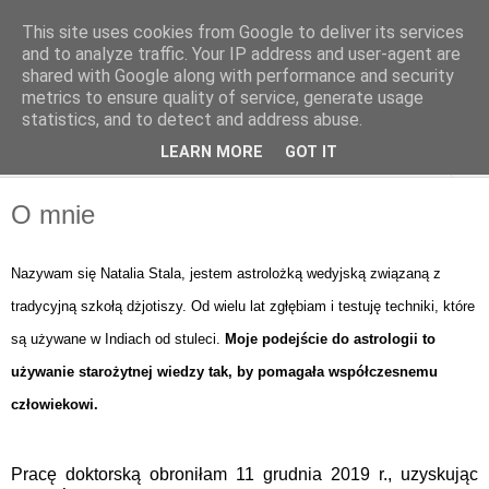
This site uses cookies from Google to deliver its services
Odcienie Tarota
and to analyze traffic. Your IP address and user-agent are
shared with Google along with performance and security
metrics to ensure quality of service, generate usage
Tarot. Duchowość. Astrologia. Medytacja.
statistics, and to detect and address abuse.
LEARN MORE
GOT IT
▼
O mnie
Nazywam się Natalia Stala, jestem astrolożką wedyjską związaną z
tradycyjną szkołą dżjotiszy. Od wielu lat zgłębiam i testuję techniki, które
są używane w Indiach od stuleci.
Moje podejście do astrologii to
używanie starożytnej wiedzy tak, by pomagała współczesnemu
człowiekowi.
Pracę doktorską obroniłam 11 grudnia 2019 r., uzyskując