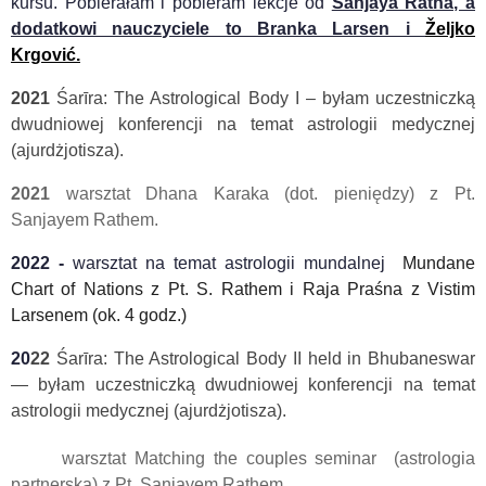
kursu.
Pobierałam i pobieram lekcje od
Sanjaya Ratha, a
dodatkowi nauczyciele to Branka Larsen i
Željko
Krgović.
2021
Śarīra: The Astrological Body I – byłam uczestniczką
dwudniowej konferencji na temat astrologii medycznej
(ajurdżjotisza).
2021
warsztat Dhana Karaka (dot. pieniędzy)
z Pt.
Sanjayem Rathem.
2022 -
warsztat na temat astrologii mundalnej
Mundane
Chart of Nations
z Pt. S. Rathem i
Raja Praśna
z Vistim
Larsenem (ok. 4 godz.)
20
22
Śarīra: The Astrological Body II held in Bhubaneswar
— byłam uczestniczką dwudniowej konferencji na temat
astrologii medycznej (ajurdżjotisza).
warsztat
Matching the couples
seminar (astrologia
partnerska)
z Pt. Sanjayem Rathem.