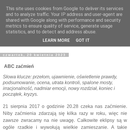
This site uses cookies from Google to deliver its services
Odcienie Tarota
and to analyze traffic. Your IP address and user-agent are
shared with Google along with performance and security
metrics to ensure quality of service, generate usage
Tarot. Duchowość. Astrologia. Medytacja.
statistics, and to detect and address abuse.
LEARN MORE
GOT IT
▼
czwartek, 20 kwietnia 2023
ABC zaćmień
Słowa klucze: przełom, ujawnienie, oświetlenie prawdy,
podsumowanie, ocena, utrata kontroli, spalone mosty,
irracjonalność, nadmiar emocji, nowy rozdział, koniec i
początek, kryzys.
21 sierpnia 2017 o godzinie 20.28 czeka nas zaćmienie.
Niby zaćmienia zdarzają się kilka razy w roku, więc nie
zawsze zwracamy na nie uwagę. Całkowite eklipsy są w
ogóle rzadkie i wywołują wielkie zamieszanie. A takie