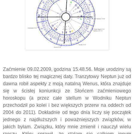
Zaćmienie 09.02.2009, godzina 15.48.56. Moje urodziny są
bardzo blisko tej magicznej daty. Tranzytowy Neptun już od
dawna robił aspekty z moją natalną Wenus, która znajduje
się w ścisłej koniunkcji ze Słońcem zaćmieniowego
horoskopu (a przez całe stellum w Wodniku Neptun
przechodził po kolei i bez większych przerw na oddech od
2004 do 2011). Dokładnie od tego dnia liczy się początek
jednego z najdłuższych i poważniejszych związków, w
jakich byłam. Związku, który mnie zmienił i nauczył wielu
rzeczy. Który sprawił, że stałam się całkiem innym