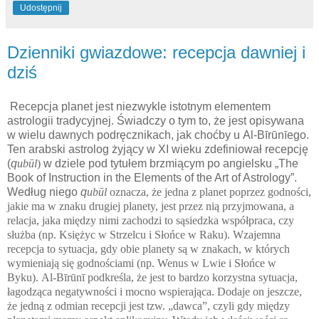
Udostępnij
Dzienniki gwiazdowe: recepcja dawniej i
dziś
Recepcja planet jest niezwykle istotnym elementem
astrologii tradycyjnej. Świadczy o tym to, że jest opisywana
w wielu dawnych podręcznikach, jak choćby u
Al
-
Bīrūnīego
.
Ten arabski astrolog żyjący w XI wieku zdefiniował recepcję
(
q
ubūl
)
w dziele pod tytułem brzmiącym po angielsku „The
Book of Instruction in the Elements of the Art of Astrology”.
Według niego
q
ubūl
oznacza, że jedna z planet poprzez godności,
jakie ma w znaku drugiej planety, jest przez nią przyjmowana, a
relacja, jaka między nimi zachodzi to sąsiedzka współpraca, czy
służba (np. Księżyc w Strzelcu
i
Słońce w Raku). Wzajemna
recepcja to sytuacja, gdy obie planety są w znakach, w których
wymieniają się godnościami (np. Wenus w Lwie i Słońce w
Byku).
Al
-
Bīrūnī
podkreśla, że jest to bardzo korzystna sytuacja,
łagodząca negatywności i mocno wspierająca. Dodaje on jeszcze,
że jedną z odmian recepcji jest tzw. „dawca”, czyli gdy między