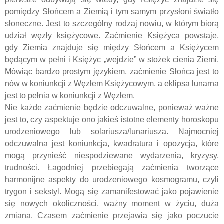
pomiędzy Słońcem a Ziemią i tym samym przysłoni światło
słoneczne. Jest to szczególny rodzaj nowiu, w którym biorą
udział węzły księżycowe. Zaćmienie Księżyca powstaje,
gdy Ziemia znajduje się między Słońcem a Księżycem
będącym w pełni i Księżyc „wejdzie” w stożek cienia Ziemi.
Mówiąc bardzo prostym językiem, zaćmienie Słońca jest to
nów w koniunkcji z Węzłem Księżycowym, a eklipsa lunarna
jest to pełnia w koniunkcji z Węzłem.
Nie każde zaćmienie będzie odczuwalne, ponieważ ważne
jest to, czy aspektuje ono jakieś istotne elementy horoskopu
urodzeniowego lub solariusza/lunariusza. Najmocniej
odczuwalna jest koniunkcja, kwadratura i opozycja, które
mogą przynieść niespodziewane wydarzenia, kryzysy,
trudności. Łagodniej przebiegają zaćmienia tworzące
harmonijne aspekty do urodzeniowego kosmogramu, czyli
trygon i sekstyl. Mogą się zamanifestować jako pojawienie
się nowych okoliczności, ważny moment w życiu, duża
zmiana. Czasem zaćmienie przejawia się jako poczucie