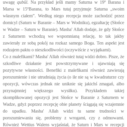
uwagę
qubūl
. Na przykład jeśli mamy Saturna w 19
º
Barana i
Marsa w 15
º
Barana, to Mars tutaj przyjmuje Saturna „swoim
własnym ciałem”. Według niego recepcja może zachodzić przez
domicyl (Saturn w Baranie – Mars w Wodniku), egzaltację (Słońce
w Wadze – Saturn w Baranie). Masha' Allah dodaje, że gdy Słońce
z Saturnem wchodzą we wspomnianą relację, to tak jakby
zawierały ze sobą pokój na rozkaz samego Boga. Ten aspekt jest
rodzajem paktu o nieszkodliwości (oczywiście z wyjątkami).
Co z malefikami? Masha' Allah również tutaj widzi dobro. Pisze, że
szkodliwe działanie jest powstrzymywane i ujawniają się
pozytywne własności. Benefiki z malefikami również zawierają
porozumienie i nie utrudniają życia (o ile nie są w kwadraturze czy
opozycji, wówczas jednak nie uniknie się jakichś zmagań, albo
przynajmniej większego wysiłku). Przykładem takiej
skomplikowanej opozycji jest Słońce w Baranie z Saturnem w
Wadze, gdyż poprzez recepcję obie planety ściągają się wzajemnie
do upadku. Masha' Allah widzi tu same trudności w
porozumiewaniu się, problemy z wrogami, czy z odmowami.
Również
W
ettius
W
alens
wyjaśniał, że
Saturn i Mars w re
cepcj
i