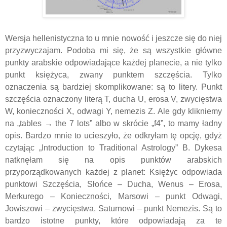
Wersja hellenistyczna to u mnie nowość i jeszcze się do niej
przyzwyczajam. Podoba mi się, że są wszystkie główne
punkty arabskie odpowiadające każdej planecie, a nie tylko
punkt księżyca, zwany punktem szczęścia. Tylko
oznaczenia są bardziej skomplikowane: są to litery. Punkt
szczęścia oznaczony literą T, ducha U, erosa V, zwycięstwa
W, konieczności X, odwagi Y, nemezis Z. Ale gdy klikniemy
na „tables → the 7 lots” albo w skrócie „f4”, to mamy ładny
opis. Bardzo mnie to ucieszyło, że odkryłam tę opcję, gdyż
czytając „Introduction to Traditional Astrology” B. Dykesa
natknęłam się na opis punktów arabskich
przyporządkowanych każdej z planet: Księżyc odpowiada
punktowi Szczęścia, Słońce – Ducha, Wenus – Erosa,
Merkurego – Konieczności, Marsowi – punkt Odwagi,
Jowiszowi – zwycięstwa, Saturnowi – punkt Nemezis. Są to
bardzo istotne punkty, które odpowiadają za te