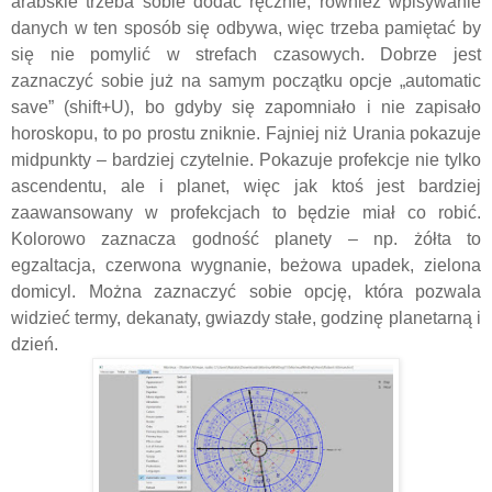
arabskie trzeba sobie dodać ręcznie, również wpisywanie
danych w ten sposób się odbywa, więc trzeba pamiętać by
się nie pomylić w strefach czasowych. Dobrze jest
zaznaczyć sobie już na samym początku opcje „automatic
save” (shift+U), bo gdyby się zapomniało i nie zapisało
horoskopu, to po prostu zniknie. Fajniej niż Urania pokazuje
midpunkty – bardziej czytelnie. Pokazuje profekcje nie tylko
ascendentu, ale i planet, więc jak ktoś jest bardziej
zaawansowany w profekcjach to będzie miał co robić.
Kolorowo zaznacza godność planety – np. żółta to
egzaltacja, czerwona wygnanie, beżowa upadek, zielona
domicyl. Można zaznaczyć sobie opcję, która pozwala
widzieć termy, dekanaty, gwiazdy stałe, godzinę planetarną i
dzień.