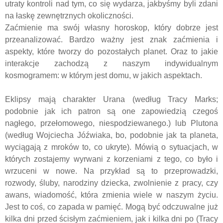
utraty kontroli nad tym, co się wydarza, jakbyśmy byli zdani
na łaskę zewnętrznych okoliczności.
Zaćmienie ma swój własny horoskop, który dobrze jest
przeanalizować. Bardzo ważny jest znak zaćmienia i
aspekty, które tworzy do pozostałych planet. Oraz to jakie
interakcje zachodzą z naszym indywidualnym
kosmogramem: w którym jest domu, w jakich aspektach.
Eklipsy mają charakter Urana (według Tracy Marks;
podobnie jak ich patron są one zapowiedzią czegoś
nagłego, przełomowego, niespodziewanego.) lub Plutona
(według Wojciecha Jóźwiaka, bo, podobnie jak ta planeta,
wyciągają z mroków to, co ukryte). Mówią o sytuacjach, w
których zostajemy wyrwani z korzeniami z tego, co było i
wrzuceni w nowe. Na przykład są to przeprowadzki,
rozwody, śluby, narodziny dziecka, zwolnienie z pracy, czy
awans, wiadomość, która zmienia wiele w naszym życiu.
Jest to coś, co zapada w pamięć. Mogą być odczuwalne już
kilka dni przed ścisłym zaćmieniem, jak i kilka dni po (Tracy