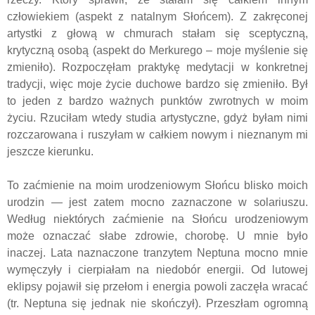
człowiekiem (aspekt z natalnym Słońcem). Z zakręconej
artystki z głową w chmurach stałam się sceptyczną,
krytyczną osobą (aspekt do Merkurego – moje myślenie się
zmieniło). Rozpoczęłam praktykę medytacji w konkretnej
tradycji, więc moje życie duchowe bardzo się zmieniło. Był
to jeden z bardzo ważnych punktów zwrotnych w moim
życiu. Rzuciłam wtedy studia artystyczne, gdyż byłam nimi
rozczarowana i ruszyłam w całkiem nowym i nieznanym mi
jeszcze kierunku.
To zaćmienie na moim urodzeniowym Słońcu blisko moich
urodzin — jest zatem mocno zaznaczone w solariuszu.
Według niektórych zaćmienie na Słońcu urodzeniowym
może oznaczać słabe zdrowie, chorobę. U mnie było
inaczej. Lata naznaczone tranzytem Neptuna mocno mnie
wymęczyły i cierpiałam na niedobór energii. Od lutowej
eklipsy pojawił się przełom i energia powoli zaczęła wracać
(tr. Neptuna się jednak nie skończył). Przeszłam ogromną