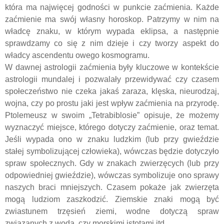
która ma najwięcej godności w punkcie zaćmienia. Każde
zaćmienie ma swój własny horoskop. Patrzymy w nim na
władcę znaku, w którym wypada eklipsa, a następnie
sprawdzamy co się z nim dzieje i czy tworzy aspekt do
władcy ascendentu owego kosmogramu.
W dawnej astrologii zaćmienia były kluczowe w kontekście
astrologii mundalej i pozwalały przewidywać czy czasem
społeczeństwo nie czeka jakaś zaraza, klęska, nieurodzaj,
wojna, czy po prostu jaki jest wpływ zaćmienia na przyrodę.
Ptolemeusz w swoim „Tetrabiblosie” opisuje, że możemy
wyznaczyć miejsce, którego dotyczy zaćmienie, oraz temat.
Jeśli wypada ono w znaku ludzkim (lub przy gwieździe
stałej symbolizującej człowieka), wówczas będzie dotyczyło
spraw społecznych. Gdy w znakach zwierzęcych (lub przy
odpowiedniej gwieździe), wówczas symbolizuje ono sprawy
naszych braci mniejszych. Czasem pokaże jak zwierzęta
mogą ludziom zaszkodzić. Ziemskie znaki mogą być
zwiastunem trzęsień ziemi, wodne dotyczą spraw
związanych z wodą, czy morskimi istotami itd.