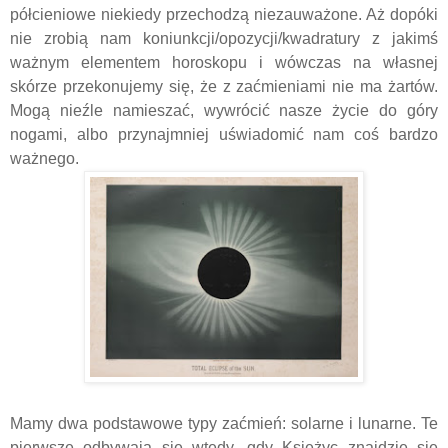
półcieniowe niekiedy przechodzą niezauważone. Aż dopóki
nie zrobią nam koniunkcji/opozycji/kwadratury z jakimś
ważnym elementem horoskopu i wówczas na własnej
skórze przekonujemy się, że z zaćmieniami nie ma żartów.
Mogą nieźle namieszać, wywrócić nasze życie do góry
nogami, albo przynajmniej uświadomić nam coś bardzo
ważnego.
Mamy dwa podstawowe typy zaćmień: solarne i lunarne. Te
pierwsze odbywają się wtedy, gdy Księżyc znajdzie się