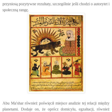
przyniosą pozytywn
e rezultaty, szczególnie jeśli chodzi o
autor
y
tet i
społeczną ran
g
ę.
Abu Ma'shar również poświęcił miejsce analizie tej relacji między
planetami. Dodaje on, że oprócz domicylu, egzaltacji, również