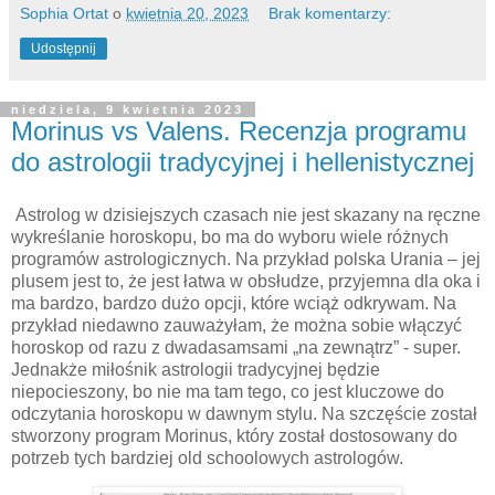
Sophia Ortat
o
kwietnia 20, 2023
Brak komentarzy:
Udostępnij
niedziela, 9 kwietnia 2023
Morinus vs Valens. Recenzja programu
do astrologii tradycyjnej i hellenistycznej
Astrolog w dzisiejszych czasach nie jest skazany na ręczne
wykreślanie horoskopu, bo ma do wyboru wiele różnych
programów astrologicznych. Na przykład polska Urania – jej
plusem jest to, że jest łatwa w obsłudze, przyjemna dla oka i
ma bardzo, bardzo dużo opcji, które wciąż odkrywam. Na
przykład niedawno zauważyłam, że można sobie włączyć
horoskop od razu z dwadasamsami „na zewnątrz” - super.
Jednakże miłośnik astrologii tradycyjnej będzie
niepocieszony, bo nie ma tam tego, co jest kluczowe do
odczytania horoskopu w dawnym stylu. Na szczęście został
stworzony program Morinus, który został dostosowany do
potrzeb tych bardziej old schoolowych astrologów.