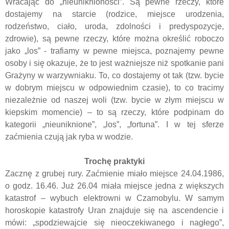
Wracając do „nieuniknioności”. Są pewne rzeczy, które
dostajemy na starcie (rodzice, miejsce urodzenia,
rodzeństwo, ciało, uroda, zdolności i predyspozycje,
zdrowie), są pewne rzeczy, które można określić roboczo
jako „los” - trafiamy w pewne miejsca, poznajemy pewne
osoby i się okazuje, że to jest ważniejsze niż spotkanie pani
Grażyny w warzywniaku. To, co dostajemy ot tak (tzw. bycie
w dobrym miejscu w odpowiednim czasie), to co tracimy
niezależnie od naszej woli (tzw. bycie w złym miejscu w
kiepskim momencie) – to są rzeczy, które podpinam do
kategorii „nieuniknione”, „los”, „fortuna”. I w tej sferze
zaćmienia czują jak ryba w wodzie.
Trochę praktyki
Zacznę z grubej rury. Zaćmienie miało miejsce 24.04.1986,
o godz. 16.46. Już 26.04 miała miejsce jedna z większych
katastrof – wybuch elektrowni w Czarnobylu. W samym
horoskopie katastrofy Uran znajduje się na ascendencie i
mówi: „spodziewajcie się nieoczekiwanego i nagłego”,