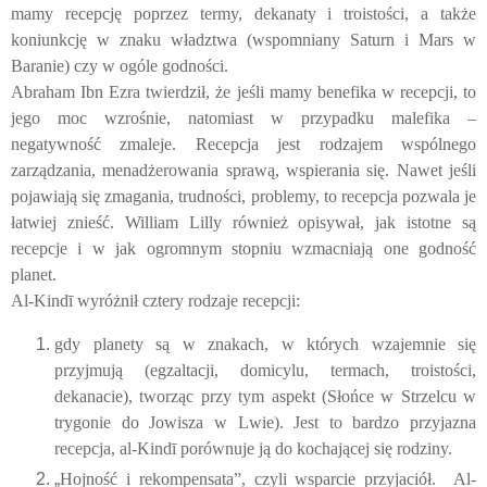
mamy recepcję poprzez termy, dekanaty i troistości, a także
koniunkcję w znaku władztwa (wspomniany Saturn i Mars w
Baranie) czy w ogóle godności.
Abraham Ibn Ezra twierdził, że jeśli mamy benefika w recepcji, to
jego moc wzrośnie, natomiast w przypadku malefika –
negatywność zmaleje. Recepcja jest rodzajem wspólnego
zarządzania, menadżerowania sprawą, wspierania się. Nawet jeśli
pojawiają się zmagania, trudności, problemy, to recepcja pozwala je
łatwiej znieść. William Lilly również opisywał, jak istotne są
recepcje i w jak ogromnym stopniu wzmacniają one godność
planet.
A
l-Kindī
wyróżnił cztery rodzaje recepcji:
gdy planety są w znakach, w których wzajemnie się
przyjmują (egzaltacji, domicylu, termach, troistości,
dekanacie), tworząc przy tym aspekt (Słońce w Strzelcu w
trygonie do Jowisza w Lwie). Jest to bardzo przyjazna
recepcja,
al-Kindī
porównuje ją do kochającej się rodziny.
„
Hojność i rekompensata”, czyli wsparcie przyjaciół.
A
l-