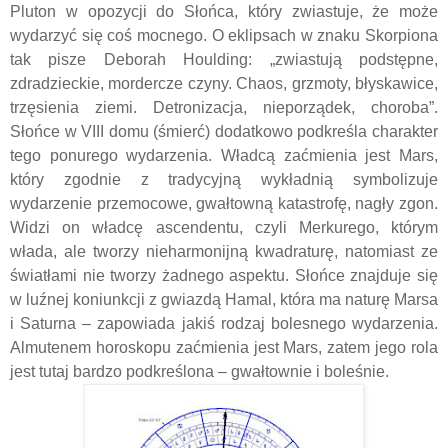
Pluton w opozycji do Słońca, który zwiastuje, że może
wydarzyć się coś mocnego. O eklipsach w znaku Skorpiona
tak pisze Deborah Houlding: „zwiastują podstępne,
zdradzieckie, mordercze czyny. Chaos, grzmoty, błyskawice,
trzęsienia ziemi. Detronizacja, nieporządek, choroba”.
Słońce w VIII domu (śmierć) dodatkowo podkreśla charakter
tego ponurego wydarzenia. Władcą zaćmienia jest Mars,
który zgodnie z tradycyjną wykładnią symbolizuje
wydarzenie przemocowe, gwałtowną katastrofę, nagły zgon.
Widzi on władcę ascendentu, czyli Merkurego, którym
włada, ale tworzy nieharmonijną kwadraturę, natomiast ze
światłami nie tworzy żadnego aspektu. Słońce znajduje się
w luźnej koniunkcji z gwiazdą Hamal, która ma naturę Marsa
i Saturna – zapowiada jakiś rodzaj bolesnego wydarzenia.
Almutenem horoskopu zaćmienia jest Mars, zatem jego rola
jest tutaj bardzo podkreślona – gwałtownie i boleśnie.