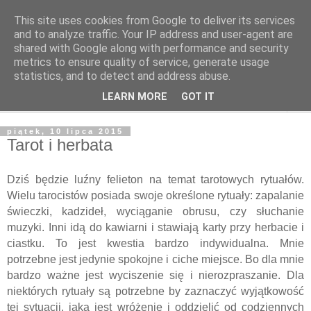
This site uses cookies from Google to deliver its services
Odcienie Tarota
and to analyze traffic. Your IP address and user-agent are
shared with Google along with performance and security
metrics to ensure quality of service, generate usage
Tarot. Duchowość. Astrologia. Medytacja.
statistics, and to detect and address abuse.
LEARN MORE
GOT IT
▼
piątek, 10 lipca 2015
Tarot i herbata
Dziś będzie luźny felieton na temat tarotowych rytuałów.
Wielu tarocistów posiada swoje określone rytuały: zapalanie
świeczki, kadzideł, wyciąganie obrusu, czy słuchanie
muzyki. Inni idą do kawiarni i stawiają karty przy herbacie i
ciastku. To jest kwestia bardzo indywidualna. Mnie
potrzebne jest jedynie spokojne i ciche miejsce. Bo dla mnie
bardzo ważne jest wyciszenie się i nierozpraszanie. Dla
niektórych rytuały są potrzebne by zaznaczyć wyjątkowość
tej sytuacji, jaką jest wróżenie i oddzielić od codziennych