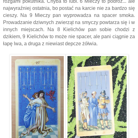
rózgami pokutnika. Chyba to lubi. 6 Mieczy to podróż... ale
najwyraźniej ostatnia, bo postać na karcie nie za bardzo się
cieszy. Na 9 Mieczy pan wyprowadza na spacer smoka.
Prowadzanie dziwnych zwierząt na smyczy powtarza się i w
innych miejscach. Na 8 Kielichów pan sobie chodzi z
dzikiem, 9 Kielichów to może nie spacer, ale pani ciągnie za
łapę lwa, a druga z niewiast depcze żółwia.