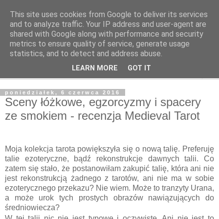
This site uses cookies from Google to deliver its services
Odcienie Tarota
and to analyze traffic. Your IP address and user-agent are
shared with Google along with performance and security
metrics to ensure quality of service, generate usage
Tarot. Duchowość. Astrologia. Medytacja.
statistics, and to detect and address abuse.
LEARN MORE
GOT IT
▼
poniedziałek, 6 czerwca 2016
Sceny łóżkowe, egzorcyzmy i spacery
ze smokiem - recenzja Medieval Tarot
Moja kolekcja tarota powiększyła się o nową talię. Preferuję
talie ezoteryczne, bądź rekonstrukcje dawnych talii. Co
zatem się stało, że postanowiłam zakupić talię, która ani nie
jest rekonstrukcją żadnego z tarotów, ani nie ma w sobie
ezoterycznego przekazu? Nie wiem. Może to tranzyty Urana,
a może urok tych prostych obrazów nawiązujących do
średniowiecza?
W tej talii nic nie jest typowe i oczywiste. Ani nie jest to