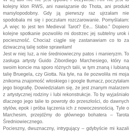
kolejny klon RWS, ani nawiązanie do Thota, ani produkt
marsylopodobny. Gdy ją pierwszy raz ujrzałam nie
spodobała mi się i poczułam rozczarowanie. Pomyślałam:
„A więc to jest ten Medieval Tarot? Ee... Słabo.” Dopiero
kolejne spotkanie pozwoliło mi dostrzec jej subtelny urok i
pocieszność. Chociaż ciągle się zastanawiam co to za
dziwaczną talię sobie sprawiłam!
Jest w niej luz, a nie średniowieczny patos i manieryzm. To
zasługa artysty Guido Zibordiego Marchesiego, który na
swoim koncie ma sporo różnych talii, w tym znaną i lubianą
talię Bruegela, czy Giotta. Na tyle, na ile pozwoliła mi moja
znikoma znajomość włoskiego i google tłumacz, poczytałam
jego biografię. Dowiedziałam się, że jest znanym malarzem
z artystycznej rodziny i lubi rekonstrukcje. To by wyjaśniało
dlaczego jego talie to powroty do przeszłości, do dawnych
stylów, epok i próba łączenia ich z nowoczesnością. Tyle o
Marchesim, przejdźmy do głównego bohatera – Tarota
Średniowiecznego.
Pocieszny, dwuznaczny, intrygujący – gdybyście mi kazali