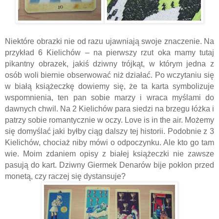
Niektóre obrazki nie od razu ujawniają swoje znaczenie. Na
przykład 6 Kielichów – na pierwszy rzut oka mamy tutaj
pikantny obrazek, jakiś dziwny trójkąt, w którym jedna z
osób woli biernie obserwować niż działać. Po wczytaniu się
w białą książeczkę dowiemy się, że ta karta symbolizuje
wspomnienia, ten pan sobie marzy i wraca myślami do
dawnych chwil. Na 2 Kielichów para siedzi na brzegu łóżka i
patrzy sobie romantycznie w oczy. Love is in the air. Możemy
się domyślać jaki byłby ciąg dalszy tej historii. Podobnie z 3
Kielichów, chociaż niby mówi o odpoczynku. Ale kto go tam
wie. Moim zdaniem opisy z białej książeczki nie zawsze
pasują do kart. Dziwny Giermek Denarów bije pokłon przed
monetą, czy raczej się dystansuje?