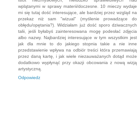
istot niezmysłowych, nieludzko sprawiedliwych nad
wplątanymi w sprawy materii/doczesne. 10 mieczy wydaje
mi się tutaj dość interesujące, ale bardziej przez wzgląd na
przekaz niż sam "wizual" (myślenie prowadzące do
obłędu/opętania?). Widziałam już dość sporo dziwacznych
talii, jeśli byłabyś zainteresowana mogę podesłać zdjęcia
albo nazwy. Najbardziej interesujące w tym wszystkim jest
jak dla mnie to do jakiego stopnia takie a nie inne
przedstawienie wpływa na odbiór treści która przemawiają
przez daną kartę, i jak wiele niezauważanych dotąd może
dodatkowo wypłynąć przy okazji obcowania z nową wizją
artystyczną.
Odpowiedz