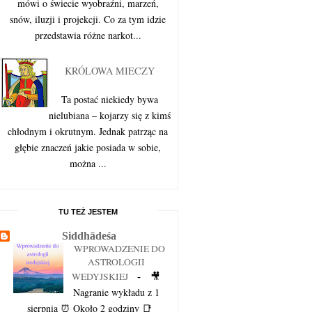
mówi o świecie wyobraźni, marzeń,
snów, iluzji i projekcji. Co za tym idzie
przedstawia różne narkot...
KRÓLOWA MIECZY
Ta postać niekiedy bywa
nielubiana – kojarzy się z kimś
chłodnym i okrutnym. Jednak patrząc na
głębie znaczeń jakie posiada w sobie,
można ...
TU TEŻ JESTEM
Siddhādeśa
WPROWADZENIE DO
ASTROLOGII
🎥
WEDYJSKIEJ
-
Nagranie wykładu z 1
sierpnia ⏰ Około 2 godziny 📑