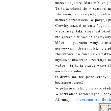
miecze na jecirę. Mars w bliźnięt
Ta karta odnosi się w znacznej m
zdrowiem, o operacjach, o pobyc
niebezpieczeństwem. W pozycji p
Crowley nazwał tę kartę "agonią
w rozpaczy, taki, który jest okr
kto grzęźnie w swoich negatywnyc
Mówi o poczuciu winy, trosce
nerwowym. Bezsenności, cierpi
złośliwości. To również kłamstwo
myślowe, niszczące i zżerające 
ważne - ta karta przede wszyst
umysł sam sobie.
O dziwo ma też jasne strony - p
bezinteresowność.
W pytaniu o relacje nie zapowiad
W rozkładach zdrowotnych - pobyt
odczuwam stabilność 
Afirmacja -