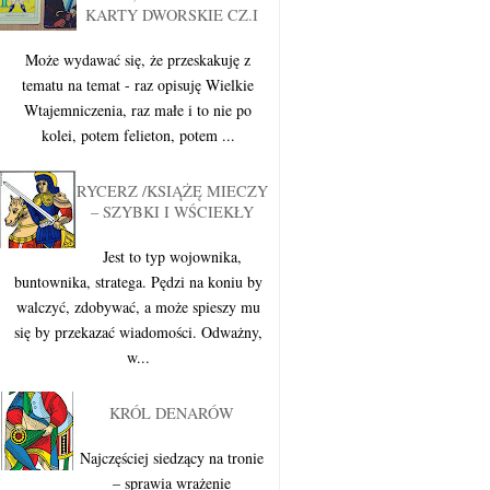
KARTY DWORSKIE CZ.I
Może wydawać się, że przeskakuję z
tematu na temat - raz opisuję Wielkie
Wtajemniczenia, raz małe i to nie po
kolei, potem felieton, potem ...
RYCERZ /KSIĄŻĘ MIECZY
– SZYBKI I WŚCIEKŁY
Jest to typ wojownika,
buntownika, stratega. Pędzi na koniu by
walczyć, zdobywać, a może spieszy mu
się by przekazać wiadomości. Odważny,
w...
KRÓL DENARÓW
Najczęściej siedzący na tronie
– sprawia wrażenie