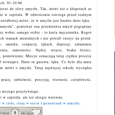
ach. 01-10.06.
ierze do sfery umysłu. Tak, mówi też o kłopotach ze
ie w szpitalu. W odwróceniu ostrzega przed realnym
rawidłowej mówi, że w umyśle jest bardzo dużo lęku.
 umysłu", ponieważ ona przedstawia umysł pogrążony
utny wobec samego siebie - to karta męczennika. Kogoś
h stanach mentalnych i nie potrafi ruszyć na przód.
, smutku, rozpaczy, lękach, depresji, załamaniu
eniu, samotności. Nędzy, stracie, braku litości,
, pomówienie. Miecze oznaczają tutaj ciężkie procesy
od wewnątrz. Dużo tu gniewu, lęku. Co było dla mnie
kim mówi o umyśle. Tutaj najwięcej szkody wyrządza
racę, subtelność, precyzję, wierność, cierpliwość,
a niczego pozytywnego.
 w szpitalu, ale też alergie wziewne.
w ciele, ciszę w sercu i przestrzeń w umyśle.