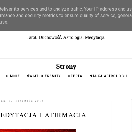
liver its services and to analyze traffic. Your IP address and u
rmance and security metrics to ensure quality of service, gener
Odcienie Tarota
use.
Tarot. Duchowość. Astrologia. Medytacja.
Strony
O MNIE
ŚWIATŁO EREMITY
OFERTA
NAUKA ASTROLOGII
oda, 19 listopada 2014
MEDYTACJA I AFIRMACJA