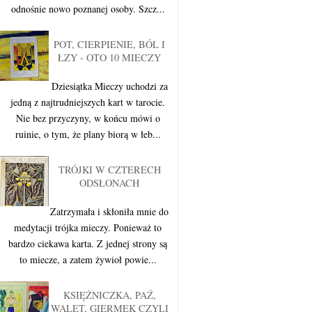
odnośnie nowo poznanej osoby. Szcz...
POT, CIERPIENIE, BÓL I
ŁZY - OTO 10 MIECZY
Dziesiątka Mieczy uchodzi za
jedną z najtrudniejszych kart w tarocie.
Nie bez przyczyny, w końcu mówi o
ruinie, o tym, że plany biorą w łeb...
TRÓJKI W CZTERECH
ODSŁONACH
Zatrzymała i skłoniła mnie do
medytacji trójka mieczy. Ponieważ to
bardzo ciekawa karta. Z jednej strony są
to miecze, a zatem żywioł powie...
KSIĘŻNICZKA, PAŹ,
WALET, GIERMEK CZYLI