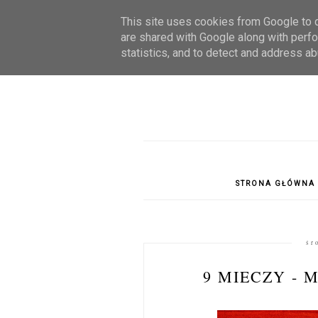
This site uses cookies from Google to de
are shared with Google along with perfo
statistics, and to detect and address ab
STRONA GŁÓWNA
śr
9 MIECZY - 