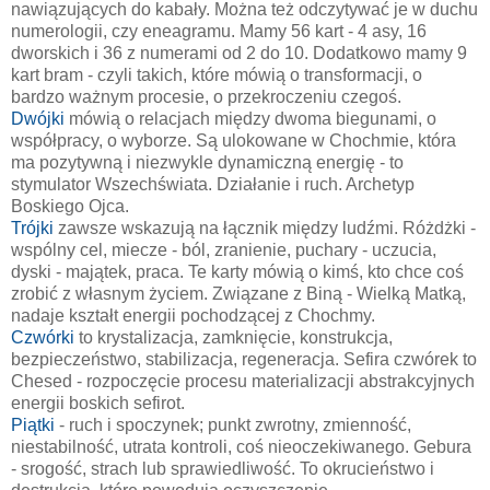
nawiązujących do kabały. Można też odczytywać je w duchu
numerologii, czy eneagramu. Mamy 56 kart - 4 asy, 16
dworskich i 36 z numerami od 2 do 10. Dodatkowo mamy 9
kart bram - czyli takich, które mówią o transformacji, o
bardzo ważnym procesie, o przekroczeniu czegoś.
Dwójki
mówią o relacjach między dwoma biegunami, o
współpracy, o wyborze. Są ulokowane w Chochmie, która
ma pozytywną i niezwykle dynamiczną energię - to
stymulator Wszechświata. Działanie i ruch. Archetyp
Boskiego Ojca.
Trójki
zawsze wskazują na łącznik między ludźmi. Różdżki -
wspólny cel, miecze - ból, zranienie, puchary - uczucia,
dyski - majątek, praca. Te karty mówią o kimś, kto chce coś
zrobić z własnym życiem. Związane z Biną - Wielką Matką,
nadaje kształt energii pochodzącej z Chochmy.
Czwórki
to krystalizacja, zamknięcie, konstrukcja,
bezpieczeństwo, stabilizacja, regeneracja. Sefira czwórek to
Chesed - rozpoczęcie procesu materializacji abstrakcyjnych
energii boskich sefirot.
Piątki
- ruch i spoczynek; punkt zwrotny, zmienność,
niestabilność, utrata kontroli, coś nieoczekiwanego. Gebura
- srogość, strach lub sprawiedliwość. To okrucieństwo i