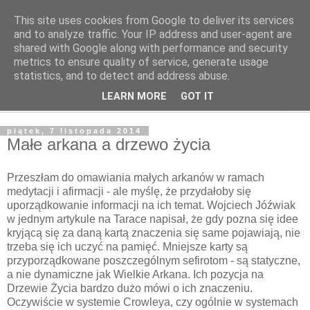
This site uses cookies from Google to deliver its services
Odcienie Tarota
and to analyze traffic. Your IP address and user-agent are
shared with Google along with performance and security
metrics to ensure quality of service, generate usage
Tarot. Duchowość. Astrologia. Medytacja.
statistics, and to detect and address abuse.
LEARN MORE
GOT IT
▼
piątek, 7 listopada 2014
Małe arkana a drzewo życia
Przeszłam do omawiania małych arkanów w ramach
medytacji i afirmacji - ale myślę, że przydałoby się
uporządkowanie informacji na ich temat. Wojciech Jóźwiak
w jednym artykule na Tarace napisał, że gdy pozna się idee
kryjącą się za daną kartą znaczenia się same pojawiają, nie
trzeba się ich uczyć na pamięć. Mniejsze karty są
przyporządkowane poszczególnym sefirotom - są statyczne,
a nie dynamiczne jak Wielkie Arkana. Ich pozycja na
Drzewie Życia bardzo dużo mówi o ich znaczeniu.
Oczywiście w systemie Crowleya, czy ogólnie w systemach