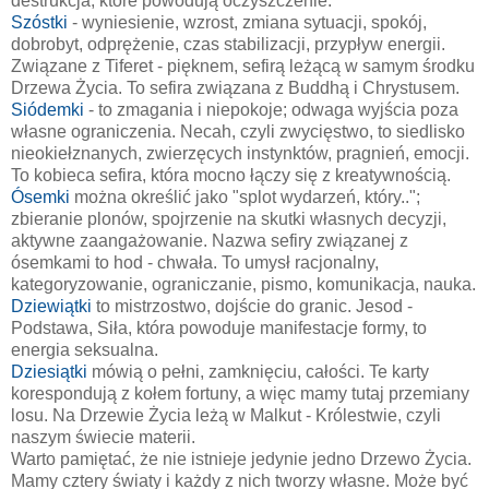
destrukcja, które powodują oczyszczenie.
Szóstki
- wyniesienie, wzrost, zmiana sytuacji, spokój,
dobrobyt, odprężenie, czas stabilizacji, przypływ energii.
Związane z Tiferet - pięknem, sefirą leżącą w samym środku
Drzewa Życia. To sefira związana z Buddhą i Chrystusem.
Siódemki
- to zmagania i niepokoje; odwaga wyjścia poza
własne ograniczenia. Necah, czyli zwycięstwo, to siedlisko
nieokiełznanych, zwierzęcych instynktów, pragnień, emocji.
To kobieca sefira, która mocno łączy się z kreatywnością.
Ósemki
można określić jako "splot wydarzeń, który..";
zbieranie plonów, spojrzenie na skutki własnych decyzji,
aktywne zaangażowanie. Nazwa sefiry związanej z
ósemkami to hod - chwała. To umysł racjonalny,
kategoryzowanie, ograniczanie, pismo, komunikacja, nauka.
Dziewiątki
to mistrzostwo, dojście do granic. Jesod -
Podstawa, Siła, która powoduje manifestacje formy, to
energia seksualna.
Dziesiątki
mówią o pełni, zamknięciu, całości. Te karty
korespondują z kołem fortuny, a więc mamy tutaj przemiany
losu. Na Drzewie Życia leżą w Malkut - Królestwie, czyli
naszym świecie materii.
Warto pamiętać, że nie istnieje jedynie jedno Drzewo Życia.
Mamy cztery światy i każdy z nich tworzy własne. Może być