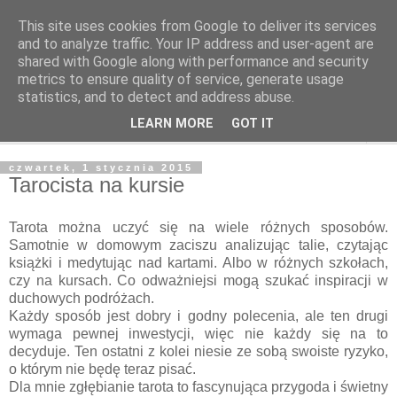
This site uses cookies from Google to deliver its services
Odcienie Tarota
and to analyze traffic. Your IP address and user-agent are
shared with Google along with performance and security
metrics to ensure quality of service, generate usage
Tarot. Duchowość. Astrologia. Medytacja.
statistics, and to detect and address abuse.
LEARN MORE
GOT IT
▼
czwartek, 1 stycznia 2015
Tarocista na kursie
Tarota można uczyć się na wiele różnych sposobów.
Samotnie w domowym zaciszu analizując talie, czytając
książki i medytując nad kartami. Albo w różnych szkołach,
czy na kursach. Co odważniejsi mogą szukać inspiracji w
duchowych podróżach.
Każdy sposób jest dobry i godny polecenia, ale ten drugi
wymaga pewnej inwestycji, więc nie każdy się na to
decyduje. Ten ostatni z kolei niesie ze sobą swoiste ryzyko,
o którym nie będę teraz pisać.
Dla mnie zgłębianie tarota to fascynująca przygoda i świetny