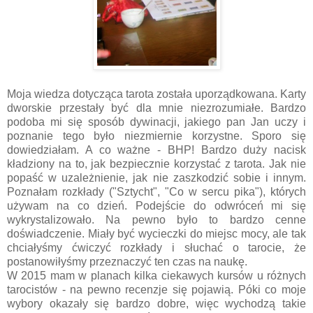
Moja wiedza dotycząca tarota została uporządkowana. Karty
dworskie przestały być dla mnie niezrozumiałe. Bardzo
podoba mi się sposób dywinacji, jakiego pan Jan uczy i
poznanie tego było niezmiernie korzystne. Sporo się
dowiedziałam. A co ważne - BHP! Bardzo duży nacisk
kładziony na to, jak bezpiecznie korzystać z tarota. Jak nie
popaść w uzależnienie, jak nie zaszkodzić sobie i innym.
Poznałam rozkłady ("Sztycht", "Co w sercu pika"), których
używam na co dzień. Podejście do odwróceń mi się
wykrystalizowało. Na pewno było to bardzo cenne
doświadczenie. Miały być wycieczki do miejsc mocy, ale tak
chciałyśmy ćwiczyć rozkłady i słuchać o tarocie, że
postanowiłyśmy przeznaczyć ten czas na naukę.
W 2015 mam w planach kilka ciekawych kursów u różnych
tarocistów - na pewno recenzje się pojawią. Póki co moje
wybory okazały się bardzo dobre, więc wychodzą takie