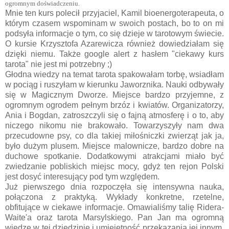
ogromnym doświadczeniu.
Mnie ten kurs polecił przyjaciel, Kamil bioenergoterapeuta, o
którym czasem wspominam w swoich postach, bo to on mi
podsyła informacje o tym, co się dzieje w tarotowym świecie.
O kursie Krzysztofa Azarewicza również dowiedziałam się
dzięki niemu. Także google alert z hasłem "ciekawy kurs
tarota" nie jest mi potrzebny ;)
Głodna wiedzy na temat tarota spakowałam torbę, wsiadłam
w pociąg i ruszyłam w kierunku Jaworznika. Nauki odbywały
się w Magicznym Dworze. Miejsce bardzo przyjemne, z
ogromnym ogrodem pełnym brzóz i kwiatów.
Organizatorzy,
Ania i Bogdan, zatroszczyli się o fajną atmosferę i o to, aby
niczego nikomu nie brakowało. Towarzyszyły nam dwa
przecudowne psy, co dla takiej miłośniczki zwierząt jak ja,
było dużym plusem. Miejsce malownicze, bardzo dobre na
duchowe spotkanie. Dodatkowymi atrakcjami miało być
zwiedzanie pobliskich miejsc mocy, gdyż ten rejon Polski
jest dosyć interesujący pod tym względem.
Już pierwszego dnia rozpoczęła się intensywna nauka,
połączona z praktyką. Wykłady konkretne, rzetelne,
obfitujące w ciekawe informacje.
Omawialiśmy talię Ridera-
Waite'a oraz tarota Marsylskiego. Pan Jan ma ogromną
wiedzę w tej dziedzinie i umiejętność przekazania jej innym.